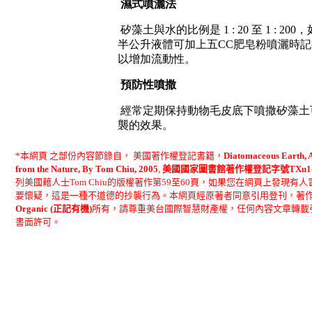
濕式噴灑法
矽藻土與水的比例是
1 : 20
至
1 : 200
，
半公升液體可加上五
CC
肥皂粉噴灑時記
以增加流動性。
預防性噴撒
經常定期保持動物毛皮底下噴撒矽藻土
襲的效果。
*
本網頁 之部份內容節錄自， 美國著作權登記書籍，
Diatomaceous Earth, A
from the Nature, By Tom Chiu, 2005
,
美國國家圖書館著作權登記字號TXu1-27
列美國藉人士Tom Chiu的版權著作第59至60頁，如果您在網頁上發現有
要懷疑，這是一種不道德的抄襲行為。本網頁經原著者同意引用登刊，著作
Organic (正記有機)
所有，請尊重美台國際智慧財產權，任何
內容文章轉載
書面許可。