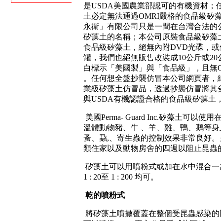
是USDA美國農業部認可的有機資材；
土必定無法通過OMRI嚴格的食品級矽
永衛」有限公司只是一間在台灣合法的
矽藻土的名稱；本公司原裝食品級矽藻土
食品級矽藻土，絕無內附DVD光碟，
罐，我們也絕無販售改裝成10公斤或2
白標示「美國製」與「食品級」，且無O
。任何想全盤抄襲仿冒本公司網頁者，
業級矽藻土仿冒品，透過抄襲仿冒將其劣
與USDA有機認證合格的食品級矽藻土
美國
Perma
-
Guard
Inc.矽藻土可以使
溫體動物豬、牛 、羊、雞、鴨、鵝等
蚤、蝨
,
、寄生蟲的控制效果非常良好。
類住家以及動物房舍的四週以阻止昆蟲
矽藻土可以用噴粉式或加在水中混合一
1
:
20
至
1 : 200
均可。
乾的噴粉式
將矽藻土噴撒覆蓋在整個受昆蟲感染的