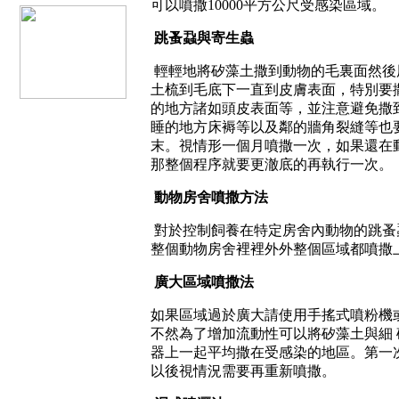
可以噴撒
10000
平方公尺受感染區域。
跳蚤蝨與寄生蟲
輕輕地將矽藻土撒到動物的毛裏面然後
土梳到毛底下一直到皮膚表面，特別要
的地方諸如頭皮表面等，並注意避免撒
睡的地方床褥等以及鄰的牆角裂縫等也
末。視情形一個月噴撒一次，如果還在
那整個程序就要更澈底的再執行一次。
動物房舍噴撒方法
對於控制飼養在特定房舍內動物的跳蚤
整個動物房舍裡裡外外整個區域都噴撒
廣大區域噴撒法
如果區域過於廣大請使用手搖式噴粉機
不然為了增加流動性可以將矽藻土與細
器上一起平均撒在受感染的地區。第一
以後視情況需要再重新噴撒。