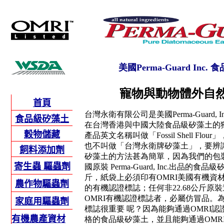
美國Perma-Guard Inc.
寵物與動物體外自
首頁
台灣永衛有限公司是美國Perma-Guard,
食品級矽藻土
在台灣香港與中國大陸食品級矽藻土的
穀物儲藏
產品英文名稱叫做「Fossil Shell Fl
也不叫做「台灣永衛牌矽藻土」，要辨
飼料添加劑
矽藻土的方法甚為簡單，因為我們的包
寄
生蟲 驅蟲劑
國原裝 Perma-Guard, Inc.出品的食品
斤，紙袋上必須印有OMRI美國有機資
農作物驅蟲劑
的有機認證標誌；任何非22.68公斤原
OMRI有機認證標誌者，必屬仿冒品。為
家庭用驅蟲劑
標誌很重要 呢？因為能夠通過OMRI
有機農產資材
格的食品級矽藻土，並且能夠通過OMR